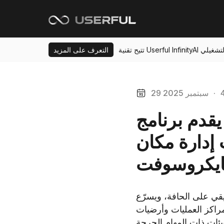
ي والتشغيلي
التعرف على المزيد
·
29 سبتمبر 2025
يقدم برنامج Userful حل Infinity EdgeAI™، وهو حل
إدارة مكان
مايكروسوفت
يقي على الحافة، ويسرّع
 مراكز العمليات وأرضيات