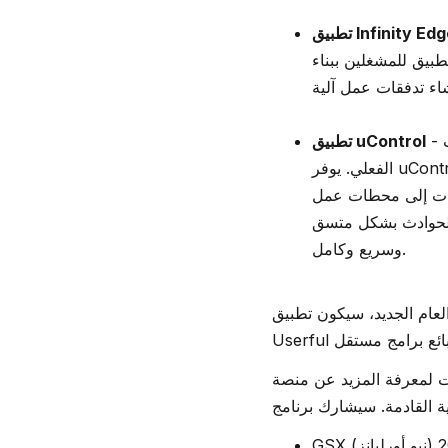
Infinity Edge™ -
طبيق للمشغلين ببناء
- وحدة تحكم الأوامر التشغيلية حيث يتم عرض جميع تنبيهات EdgeAI والرؤى السياقية في الوقت
تطبيق uControl
الفعلي. يوفر uControl للمشغلين والمديرين وعيًا فوريًا بالحالة والقدرة على التصرف من خلال تدفقات العمل التي
يانات إلى محطات عمل
 الحوادث بشكل متسق
وسريع وكامل.
 تطبيق Infinity EdgeAI متاحًا من خلال سوق Microsoft Azure Marketplace نظرًا لأن
 منصة Infinity والوحدة الإضافية