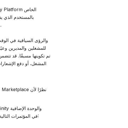
بالمستخدم الذي يق
وتخصيص وكلاء الذكاء الاصطناعي، وتحديد معايير الكشف الذكي، وإنشاء تدفقات عمل آلية.
تم تكوينها مسبقًا. قد تتضم
المشغل، أو دفع الإشعار
الجديدة في الأحداث الصناعية القادمة. سيشارك برنامج Userful في المؤتمرات التالية للفترة المتبقية من عام 2025: