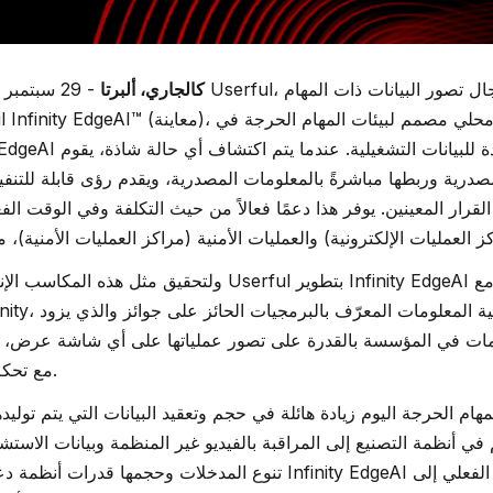
كالجاري، ألبرتا
لقرار المعينين. يوفر هذا دعمًا فعالاً من حيث التكلفة وفي الوقت الف
ولتحقيق مثل هذه المكاسب الإنتاجية في مكان العمل، قام serful
ومات في المؤسسة بالقدرة على تصور عملياتها على أي شاشة عرض،
مع تحكم سهل وبساطة لا مثيل لها.
في أنظمة التصنيع إلى المراقبة بالفيديو غير المنظمة وبيانات الاستش
تنوع المدخلات وحجمها قدرات أنظمة دعم القرار التقليدية". "تجلب dgeAI