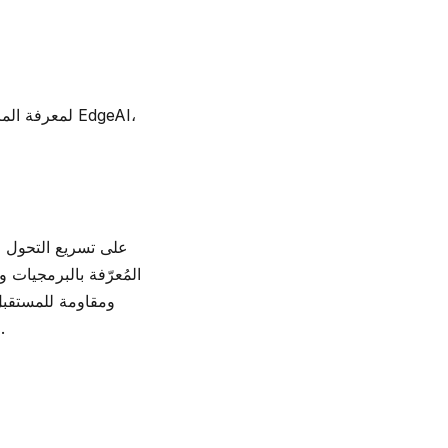
لمعرفة المز
ومقاومة للمستقبل 
Userful في أوستن، تكساس وكالجاري في ألبرتا، وتدعم الشركة العملاء في أكثر من 100 دولة.