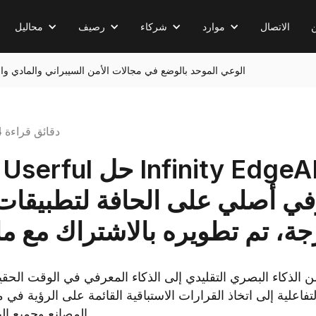
الاتصال
موارد
شركاء
رصيف
محاليل
تتيح تقنية Userful InfinityAI الوعي الموحد بالوضع في مجالات الأمن السيبراني والماد
4 دقائق قراءة
في أصلي على الحافة لتطبيقات 
جة، تم تطويره بالاشتراك مع 
من الذكاء البصري التقليدي إلى الذكاء المعرفي في الوقت الحق
التفاعلية إلى اتخاذ القرارات الاستباقية القائمة على الرؤية في
المصانع وجميع البيئات ذات المهام الحرجة.