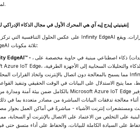
لمساعدة دعم القرار البشري.
إنفينيتي إيدج إيه آي هي المحرك الأول في مجال الذكاء الإدراكي 
على عكس الحلول التنافسية التي تركز على المراقبة السلبية، فإن geAI
في صميم حل Infinity EdgeAI ثلاثة مكونات:
دات) ذكاء اصطناعي مبنية في حاوية مخصصة على
،
وحدة (وحدات) ity EdgeAI
مما يسمح بالمعالجة دون اتصال بالإنترنت واتخاذ القرارات المحلية. تم تصميم وحدات AI
ط، مما يتيح الاستدلال على البيانات في الوقت الحقيقي وتنفيذ القواعد
بالكامل ضمن بيئة آمنة ومدارة من قبل العميل. يتعامل re IoT Edge
ة أثناء معالجة تدفقات البيانات المباشرة من مصادر متعددة بما في ذل
البنية على التخلص من الاعتماد على الاتصال بالإنترنت أو السحابة، م
فاظ على السيادة الكاملة للبيانات، والحفاظ على أداء متسق حتى في 