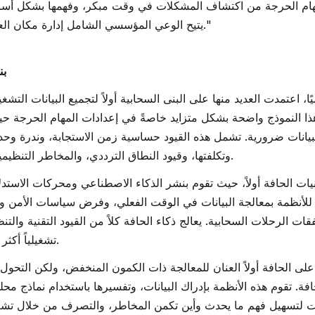
لمهام الحرجة من اكتشاف المشكلات في وقت مبكر، وفهمها بشكل أ
يتيح الوعي المؤسسي الشامل إدارة مكان العمل والتواصل بشكل أفضل."
بن
اعتمدت العديد منها على البنى السحابية أولاً لتجميع البيانات التشغي
ا النموذج واضحة بشكل متزايد خاصةً في إعدادات المهام الحرجة حي
بيانات ضرورية. تشمل هذه القيود حساسية زمن الاستجابة، وندرة وحدة
وتكلفتها، وقيود النطاق الترددي، والمخاطر التنظيمية والأمنية، وثغرات الاتصال.
يات الحافة أولاً، حيث تقوم بنشر الذكاء الاصطناعي ومحركات الاستد
 للأنظمة بمعالجة البيانات في الوقت الفعلي، وفرض سياسات الأمن وال
قات الرحلات السحابية. يعالج ذكاء الحافة كلاً من القيود التقنية والتنظ
تشغيلياً أكثر مرونة واستجابة واستقلالية.
 على الحافة أولاً العنان للمعالجة ذات الكمون المنخفض، ولكن التحول
فة. تقوم هذه الأنظمة بإدراك البيانات، وتفسيرها باستخدام نماذج محل
ات لتسهيل فهم ما يحدث وأين تكمن المخاطر، والتصرف من خلال تشغ