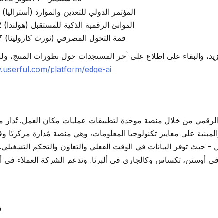
المؤتمر الدولي للتعدين والموارد (أستراليا) 21 - 23 أكتوبر 2025
الموانئ الرقمية الذكية للمستقبل (هولندا) 12 - 13 نوفمبر 2025
قمة التحول المصرفي (نورث كارولينا) 17 - 18 نوفمبر 2025
يد، والبقاء على اطلاع على آخر المستجدات حول تطورات المنتج، ولتكون م
.userful.com/platform/edge-ai
- حيث توفر البيانات في الوقت الفعلي والتعاون والتحكم التشغيلي.
فاليريا كاريو أو لورين راسل