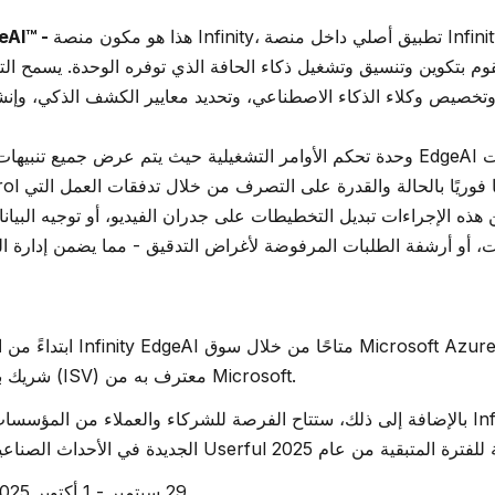
تطبيق أصلي داخل منصة Infinity Platform الخاص
هذا هو مكون منصة Infinity،
تطبيق AI
وم بتكوين وتنسيق وتشغيل ذكاء الحافة الذي توفره الوحدة. يسمح الت
ن هذه الإجراءات تبديل التخطيطات على جدران الفيديو، أو توجيه الب
ات، أو أرشفة الطلبات المرفوضة لأغراض التدقيق - مما يضمن إدارة
ابتداءً من العام الجديد، سيكون
Userful شريك بائع برامج مستقل (ISV) معترف به من Microsoft.
بالإضافة إلى ذلك، ستتاح الفرصة للشركاء والعملاء من المؤسسات لمعرفة المزيد عن
GSX (نيو أورليانز) 29 سبتمبر - 1 أكتوبر 2025