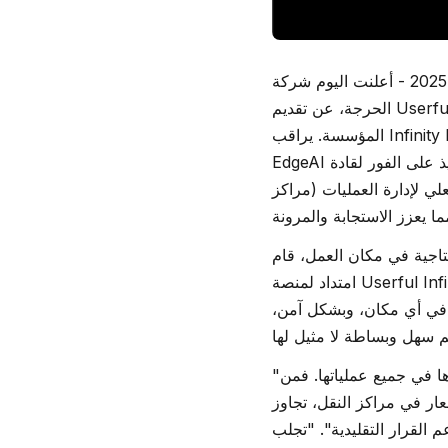
- 29 سبتمبر 2025 - أعلنت اليوم شركة Userful، الشركة الرائدة في مجال تصور البيانات ذات المهام
الحرجة، عن تقديم Userful Infinity EdgeAI™ (معاينة)، وهو حل ذكاء معرفي محلي مصمم لبيئات المهام الحرجة في
المؤسسة. يراقب Infinity EdgeAI باستمرار مصادر متعددة للبيانات التشغيلية. عندما يتم اكتشاف أي حالة شاذة، يقوم
EdgeAI بتحديد المعلومات المصدرية وربطها مباشرةً بالمعلومات المصدرية، ويقدم رؤى قابلة للتنفيذ على الفور لقادة
علي لإدارة العمليات (مراكز
U بتطوير Infinity EdgeAI بالشراكة مع Microsoft. وهو
امتداد لمنصة Userful Infinity، الحل السمعي البصري/تقنية المعلومات المعرّف بالبرمجيات الحائز على جوائز والذي يزود
 في أي مكان، وبشكل آمن،
"تواجه البيئات ذات المهام الحرجة اليوم زيادة هائلة في حجم وتعقيد البيانات التي يتم توليدها في جميع عملياتها. فمن
عار في مراكز النقل، تجاوز
Infinity E الذكاء المعرفي في الوقت الفعلي إلى