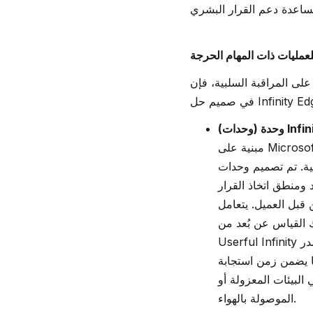
للعمليات ذات المهام الحرجة
Infinity Ed هو نظام دعم تنبؤي للقرارات. ويقع
Infin™ -
مبنية على Microsoft Azure IoT Edge، وهي خدمة توسع نطاق الذكاء والتحليلات السحابية إلى الأجهزة الطرفية،
Infinity Edge النمطية لدعم
 ومنطق اتخاذ القرار
Microsoft Azu مع تنسيق الحاويات وتوفير
ك القياس عن بُعد من
Userful Infinity وأنظمة الطرف الثالث ومستشعرات إنترنت الأشياء - مباشرةً في أماكن العمل بجوار مصدر
ما يضمن زمن استجابة
البيئات المعزولة أو
الموصولة بالهواء.