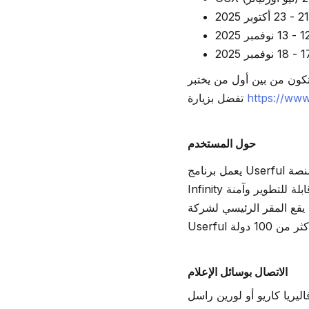
ن بين أول من يختبر EdgeAI،
https://www
تفضل بزيارة
حول المستخدم
يعمل برنامج Userful على تسريع التحول الرقمي من خلال منصة موحدة لتطبيقات عمليات مكان العمل. تُدار منصة
Infinity المُعرّفة بالبرمجيات والمبنية على معايير تكنولوجيا المعلومات، وهي منصة مُدارة مركزيًا وقابلة للتطوير وآمنة
 يقع المقر الرئيسي لشركة
الاتصال بوسائل الإعلام