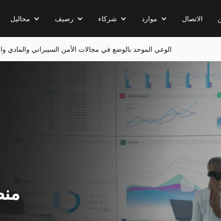
الاتصال
موارد
شركاء
رصيف
محاليل
تتيح تقنية Userful InfinityAI الوعي الموحد بالوضع في مجالات الأمن السيبراني والماد
منص