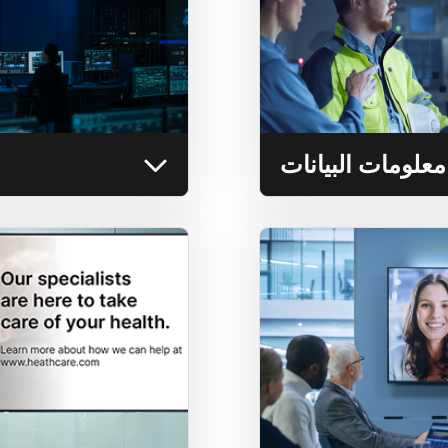
الفيديو (VMS) وأنظمة إدارة المباني (BMS) والتحكم في
الوصول والمحتوى التشغي
واحد أو عدة حائط.
التعرف على المزيد
علومات البيانات
اللافتات التشغيلي
لة إلى أي شاشة
استفد من شبكة توزيع محتوى serful (CDN
عرض لغرفة الاجتماعات مباشرة من متصفحه.
محتوى متزامن إلى ما يصل إلى أكثر من 10,000 شاشة