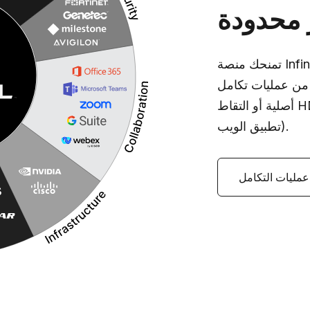
 محدودة
تمنحك منصة Infinity الخاصة ب Userful القدرة على تجميع أنواع
من عمليات تكامل
أصلية أو التقاط HDMI أو من الشبكة (RTP ، RTSP ، HTTP /
تطبيق الويب).
مليات التكامل