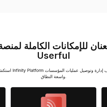
نان للإمكانات الكاملة لمنصة
Userful
استكشف كيف يمكن لمنصة 
واسعة النطاق.