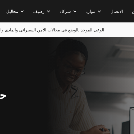
الاتصال
موارد
شركاء
رصيف
محاليل
تتيح تقنية Userful InfinityAI الوعي الموحد بالوضع في مجالات الأمن السيبراني والماد
حل