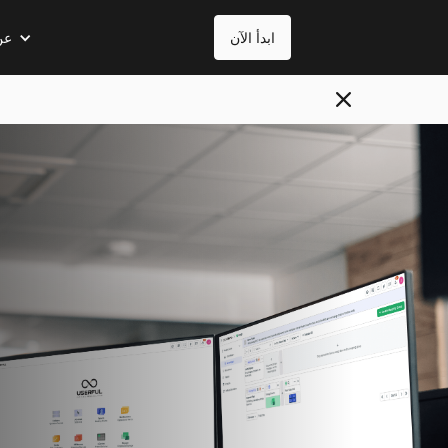
ابدأ الآن
عن