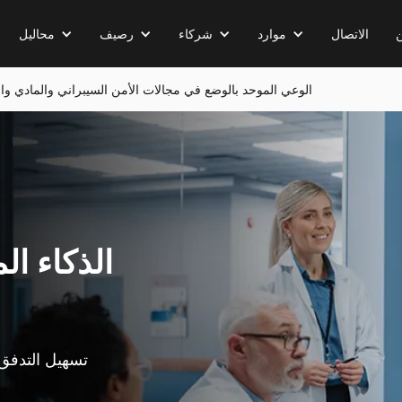
الاتصال
موارد
شركاء
رصيف
محاليل
تتيح تقنية Userful InfinityAI الوعي الموحد بالوضع في مجالات الأمن السيبراني والماد
الذكاء ال
تسهيل التدفق