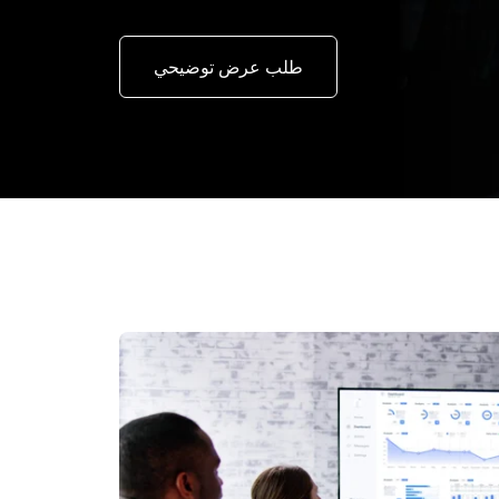
طلب عرض توضيحي