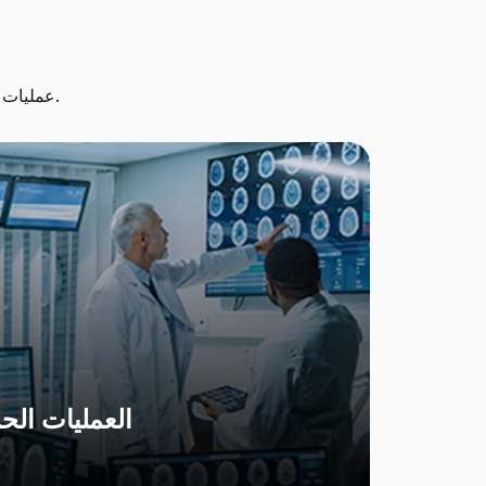
اكتشف كيف حوَّل برنامج Userful Infinity عمليات مؤسسات الرعاية الصحية الرائدة.
العمليات الح