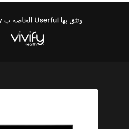
الرائدة في العالم بالفعل من منصة Infinity الخاصة ب Userful وتثق بها