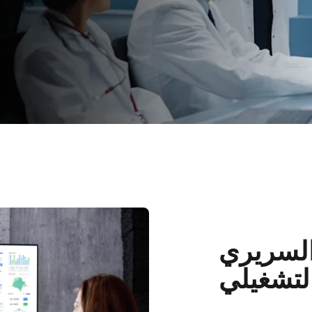
السريري
لتشغيلي