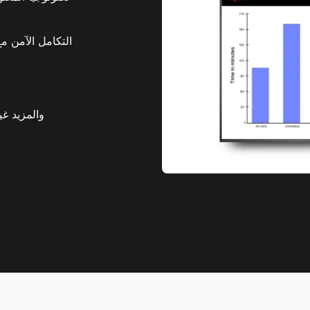
التكامل الآمن م
بنية تحتية جاهزة للامتثال لقانون A