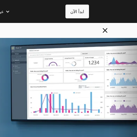
ابدأ الآن
عن